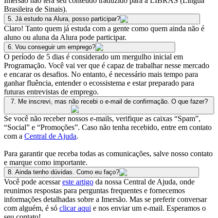
Imersão não terá seu conteúdo traduzido para a LIBRAS (Língua
Brasileira de Sinais).
5
.
Já estudo na Alura, posso participar?
Claro! Tanto quem já estuda com a gente como quem ainda não é
aluno ou aluna da Alura pode participar.
6
.
Vou conseguir um emprego?
O período de 5 dias é considerado um mergulho inicial em
Programação. Você vai ver que é capaz de trabalhar nesse mercado
e encarar os desafios. No entanto, é necessário mais tempo para
ganhar fluência, entender o ecossistema e estar preparado para
futuras entrevistas de emprego.
7
.
Me inscrevi, mas não recebi o e-mail de confirmação. O que fazer?
Se você não receber nossos e-mails, verifique as caixas “Spam”,
“Social” e “Promoções”. Caso não tenha recebido, entre em contato
com a
Central de Ajuda
.
Para garantir que receba todas as comunicações, salve nosso contato
e marque como importante.
8
.
Ainda tenho dúvidas. Como eu faço?
Você pode acessar
este artigo
da nossa Central de Ajuda, onde
reunimos respostas para perguntas frequentes e fornecemos
informações detalhadas sobre a Imersão. Mas se preferir conversar
com alguém, é só
clicar aqui
e nos enviar um e-mail. Esperamos o
seu contato!